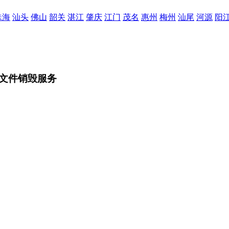
珠海
汕头
佛山
韶关
湛江
肇庆
江门
茂名
惠州
梅州
汕尾
河源
阳
文件销毁服务