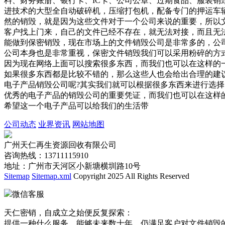
料、财务账册、银行卡、IC卡、公司公章、过期食品、服装
进技术的大型全自动破碎机，压缩打包机，配备专门的押运车
然的销毁，就是因为这些文件对于一个公司来说的重要，所以
客户找上门来，自己的文件已经不存在，就无法对接，而且无
能做到保密销毁，现在市场上的文件销毁公司是非常多的，公
公司本身也是非常重视，保密文件销毁我们可以采用粉碎的方
因为现在网络上面可以搜索很多东西，而我们也可以在这样的
如果很多东西都是比较不错的，那么这些人也会给出合理的建
电子产品销毁公司呢?其实我们就可以根据很多东西来进行选择
优秀的电子产品的销毁公司的重要凭证，而我们也可以在这样
希望这一个电子产品可以给我们的生活带
公司动态
业界资讯
网站地图
广州天仁再生资源回收有限公司
咨询热线：13711115910
地址：广州市天河区小新塘横圳路10号
Sitemap
Sitemap.xml
Copyright 2025 All Rights Reserved
微信客服
天仁密销，自成立之始便反复探索：
提供一种什么服务，能够未来数十年，仍满足客户对文件销毁