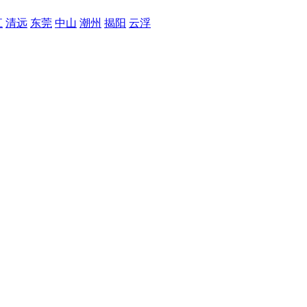
江
清远
东莞
中山
潮州
揭阳
云浮