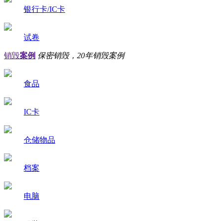
银行卡/IC卡
试卷
销毁
案例
保密销毁，20年销毁案例
食品
IC卡
仓储物品
档案
电脑