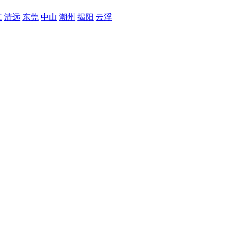
江
清远
东莞
中山
潮州
揭阳
云浮