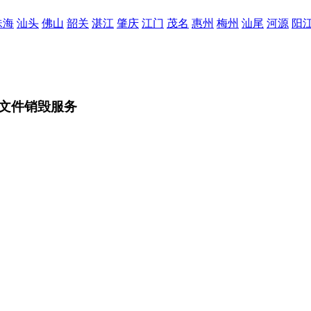
珠海
汕头
佛山
韶关
湛江
肇庆
江门
茂名
惠州
梅州
汕尾
河源
阳
文件销毁服务