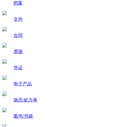
档案
文件
合同
票据
凭证
电子产品
病历/处方单
图书/书籍